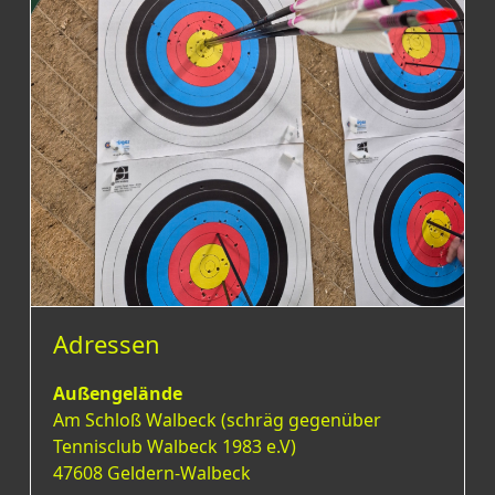
Adressen
Außengelände
Am Schloß Walbeck (schräg gegenüber
Tennisclub Walbeck 1983 e.V)
47608 Geldern-Walbeck